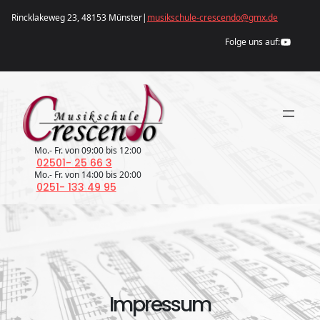
Zum
Rincklakeweg 23, 48153 Münster
|
musikschule-crescendo@gmx.de
Inhalt
YouTube
springen
Folge uns auf:
Mo.- Fr. von 09:00 bis 12:00
02501- 25 66 3
Mo.- Fr. von 14:00 bis 20:00
0251- 133 49 95
Impressum