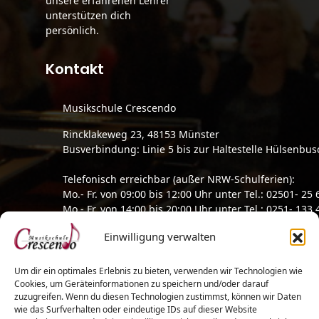
unsere erfahrenen Lehrer
unterstützen dich
persönlich.
Kontakt
Musikschule Crescendo
Rincklakeweg 23, 48153 Münster
Busverbindung: Linie 5 bis zur Haltestelle Hülsenbus
Telefonisch erreichbar (außer NRW-Schulferien):
Mo.- Fr. von 09:00 bis 12:00 Uhr unter Tel.: 02501- 25 
Mo.- Fr. von 14:00 bis 20:00 Uhr unter Tel.: 0251- 133 
95
Einwilligung verwalten
E-Mail:
musikschule-crescendo@gmx.de
Um dir ein optimales Erlebnis zu bieten, verwenden wir Technologien wie
Ihr Ansprechpartner: Herr Kacha Metreveli (Schulleite
Cookies, um Geräteinformationen zu speichern und/oder darauf
zuzugreifen. Wenn du diesen Technologien zustimmst, können wir Daten
wie das Surfverhalten oder eindeutige IDs auf dieser Website