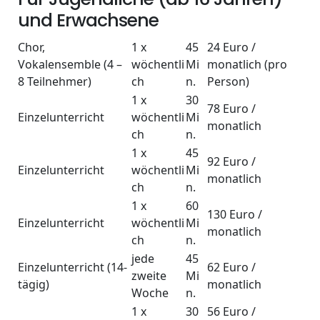
und Erwachsene
Chor,
1 x
45
24 Euro /
Vokalensemble (4 –
wöchentli
Mi
monatlich (pro
8 Teilnehmer)
ch
n.
Person)
1 x
30
78 Euro /
Einzelunterricht
wöchentli
Mi
monatlich
ch
n.
1 x
45
92 Euro /
Einzelunterricht
wöchentli
Mi
monatlich
ch
n.
1 x
60
130 Euro /
Einzelunterricht
wöchentli
Mi
monatlich
ch
n.
jede
45
Einzelunterricht (14-
62 Euro /
zweite
Mi
tägig)
monatlich
Woche
n.
1 x
30
56 Euro /