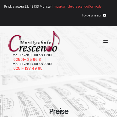
Zum
Rincklakeweg 23, 48153 Münster
|
musikschule-crescendo@gmx.de
Inhalt
YouTube
springen
Folge uns auf:
Mo.- Fr. von 09:00 bis 12:00
02501- 25 66 3
Mo.- Fr. von 14:00 bis 20:00
0251- 133 49 95
Preise