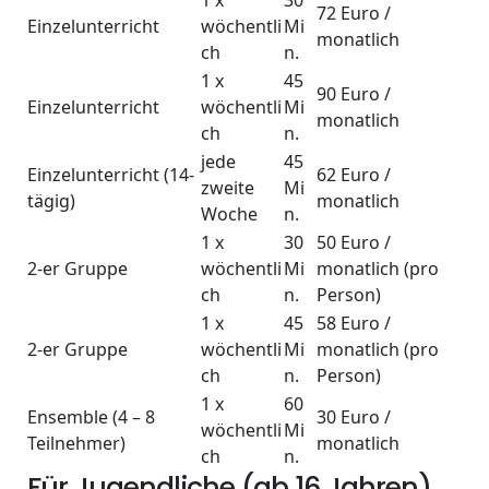
72 Euro /
Einzelunterricht
wöchentli
Mi
monatlich
ch
n.
1 x
45
90 Euro /
Einzelunterricht
wöchentli
Mi
monatlich
ch
n.
jede
45
Einzelunterricht (14-
62 Euro /
zweite
Mi
tägig)
monatlich
Woche
n.
1 x
30
50 Euro /
2-er Gruppe
wöchentli
Mi
monatlich (pro
ch
n.
Person)
1 x
45
58 Euro /
2-er Gruppe
wöchentli
Mi
monatlich (pro
ch
n.
Person)
1 x
60
Ensemble (4 – 8
30 Euro /
wöchentli
Mi
Teilnehmer)
monatlich
ch
n.
Für Jugendliche (ab 16 Jahren)